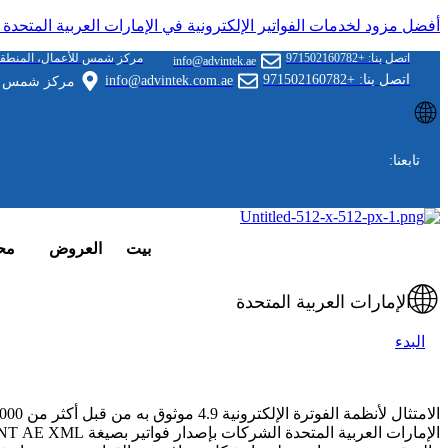
أفضل مزود لخدمات الفواتير الإلكترونية في الإمارات العربية المتحدة ل
اتصل بنا: +971502160782
مركز شمس للأعمال، المنطقة ال
info@advintek.ae
اتصل بنا: +971502160782
info@advintek.com.ae
مركز شمس للأع
🌐
تابعنا:
بيت
العروض
مح
🌐
الإمارات العربية المتحدة
البدء
الامتثال لأنظمة الفوترة الإلكترونية
4.9
موثوق به من قبل أكثر من 3000 عميل