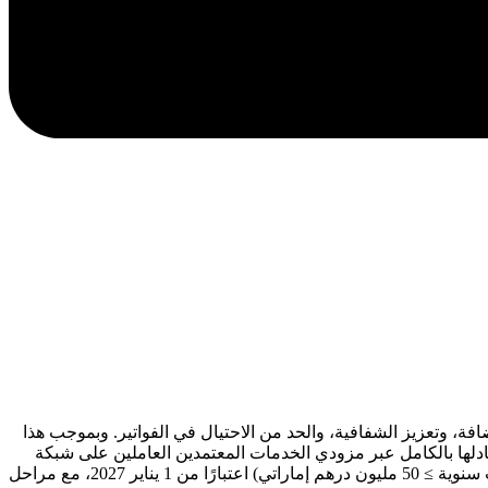
مضافة، وتعزيز الشفافية، والحد من الاحتيال في الفواتير. وبموجب هذا
مضافة فواتير إلكترونية منظمة بصيغة Peppol PINT AE XML وإشعارات دائنة، يتم تبادلها بالكامل عبر مزودي الخدمات المعتمدين العاملين على شبكة
Peppol. تبدأ مرحلة تجريبية خاضعة للرقابة ومرحلة اعتماد طوعي في 1 يوليو 2026، تليها مرحلة اعتماد إلزامية لكبار دافعي الضرائب (إيرادات سنوية ≥ 50 مليون درهم إماراتي) اعتبارًا من 1 يناير 2027، مع مراحل