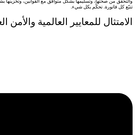
والتحقق من صحتها، وتسليمها بشكل متوافق مع القوانين، وتخزينها بشكل جاهز لل
تتبّع كل فاتورة. تحكّم بكل شيء.
الامتثال للمعايير العالمية والأمن ا